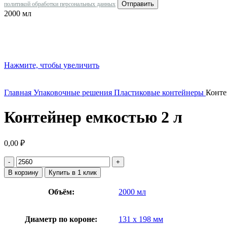
политикой обработки персональных данных
2000 мл
Нажмите, чтобы увеличить
Главная
Упаковочные решения
Пластиковые контейнеры
Конте
Контейнер емкостью 2 л
0,00
₽
Количество
товара
В корзину
Купить в 1 клик
Контейнер
емкостью
Объём:
2000 мл
2
л
Диаметр по короне:
131 х 198 мм