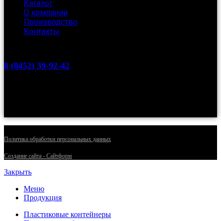
Каталог
О компании
Производство
Контакты
8 (8452) 39-92-42
Саратов, Буровая, 26
nessy-ltd@mail.ru
© 1993-2025 ООО Производственная фирма «НЕССИ-ЛТД»
Политика обработки персональных данных
Cоздание сайта - Сайтформ
Закрыть
Меню
Продукция
Пластиковые контейнеры