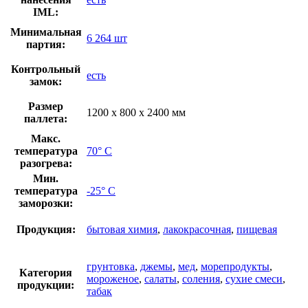
IML:
Минимальная
6 264 шт
партия:
Контрольный
есть
замок:
Размер
1200 x 800 x 2400 мм
паллета:
Макс.
температура
70° C
разогрева:
Мин.
температура
-25° C
заморозки:
Продукция:
бытовая химия
,
лакокрасочная
,
пищевая
грунтовка
,
джемы
,
мед
,
морепродукты
,
Категория
мороженое
,
салаты
,
соления
,
сухие смеси
,
продукции:
табак