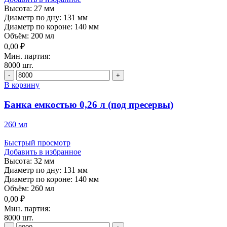
Высота:
27 мм
Диаметр по дну:
131 мм
Диаметр по короне:
140 мм
Объём:
200 мл
0,00
₽
Мин. партия:
8000 шт.
Количество
товара
В корзину
Банка
емкостью
Банка емкостью 0,26 л (под пресервы)
0,2
л
260 мл
(под
пресервы)
Быстрый просмотр
Добавить в избранное
Высота:
32 мм
Диаметр по дну:
131 мм
Диаметр по короне:
140 мм
Объём:
260 мл
0,00
₽
Мин. партия:
8000 шт.
Количество