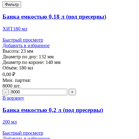
Фильтр
Банка емкостью 0,18 л (под пресервы)
ХИТ
180 мл
Быстрый просмотр
Добавить в избранное
Высота:
23 мм
Диаметр по дну:
132 мм
Диаметр по короне:
140 мм
Объём:
180 мл
0,00
₽
Мин. партия:
8000 шт.
Количество
товара
В корзину
Банка
емкостью
Банка емкостью 0,2 л (под пресервы)
0,18
л
200 мл
(под
пресервы)
Быстрый просмотр
Добавить в избранное