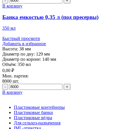
товара
В корзину
Банка
емкостью
Банка емкостью 0,35 л (под пресервы)
0,26
л
350 мл
(под
пресервы)
Быстрый просмотр
Добавить в избранное
Высота:
38 мм
Диаметр по дну:
129 мм
Диаметр по короне:
140 мм
Объём:
350 мл
0,00
₽
Мин. партия:
8000 шт.
Количество
товара
В корзину
Банка
емкостью
0,35
Пластиковые контейнеры
л
Пластиковые банки
(под
Пластиковые вёдра
пресервы)
Для сельхоз-назначения
IML-этикетка